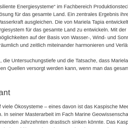
iliente Energiesysteme“ im Fachbereich Produktionstechni
lösung für das gesamte Land. Ein zentrales Ergebnis ihr
serkraft ausgleichen. Die von Mariela Tapia entwicke
giesystem für das gesamte Land zu entwickeln. Mit der D
lichkeiten auf der Basis von Wasser-, Wind- und Sonn
räumlich und zeitlich miteinander harmonieren und Verläs
z, die Untersuchungstiefe und die Tatsache, dass Mariel
en Quellen versorgt werden kann, wenn man das gesamte S
ant
 viele Ökosysteme – eines davon ist das Kaspische Meer
. In seiner Masterarbeit im Fach Marine Geowissenscha
enden Jahrzehnten drastisch sinken könnte. Das Kaspisc