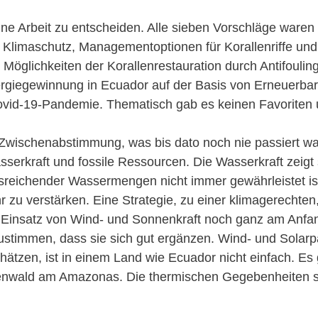
r eine Arbeit zu entscheiden. Alle sieben Vorschläge war
 Klimaschutz, Managementoptionen für Korallenriffe un
öglichkeiten der Korallenrestauration durch Antifouling
Energiegewinnung in Ecuador auf der Basis von Erneuerbar
ovid-19-Pandemie. Thematisch gab es keinen Favoriten u
ne Zwischenabstimmung, was bis dato noch nie passiert w
sserkraft und fossile Ressourcen. Die Wasserkraft zeigt
eichender Wassermengen nicht immer gewährleistet ist.
 zu verstärken. Eine Strategie, zu einer klimagerechten
der Einsatz von Wind- und Sonnenkraft noch ganz am Anfa
stimmen, dass sie sich gut ergänzen. Wind- und Solarpar
tzen, ist in einem Land wie Ecuador nicht einfach. Es g
enwald am Amazonas. Die thermischen Gegebenheiten st