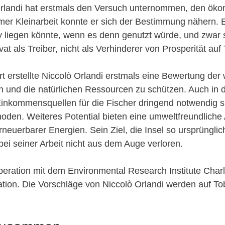
 Orlandi hat erstmals den Versuch unternommen, den ök
er Kleinarbeit konnte er sich der Bestimmung nähern. E
my liegen könnte, wenn es denn genutzt würde, und zwar
t als Treiber, nicht als Verhinderer von Prosperität auf
erstellte Niccolò Orlandi erstmals eine Bewertung der w
 und die natürlichen Ressourcen zu schützen. Auch in d
inkommensquellen für die Fischer dringend notwendig sin
thoden. Weiteres Potential bieten eine umweltfreundlich
euerbarer Energien. Sein Ziel, die Insel so ursprüngli
ei seiner Arbeit nicht aus dem Auge verloren.
peration mit dem Environmental Research Institute Charl
ration. Die Vorschläge von Niccolò Orlandi werden auf To