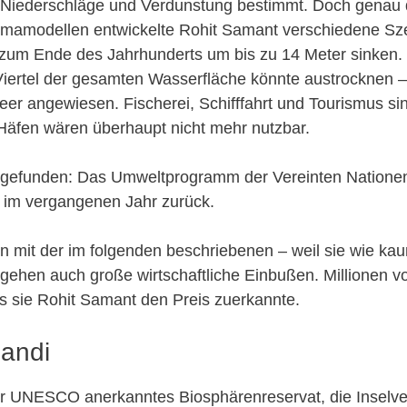
h Niederschläge und Verdunstung bestimmt. Doch genau 
limamodellen entwickelte Rohit Samant verschiedene Sze
um Ende des Jahrhunderts um bis zu 14 Meter sinken. S
Viertel der gesamten Wasserfläche könnte austrocknen –
er angewiesen. Fischerei, Schifffahrt und Tourismus si
 Häfen wären überhaupt nicht mehr nutzbar.
g gefunden: Das Umweltprogramm der Vereinten Nationen 
 im vergangenen Jahr zurück.
n mit der im folgenden beschriebenen – weil sie wie kau
gehen auch große wirtschaftliche Einbußen. Millionen 
ass sie Rohit Samant den Preis zuerkannte.
landi
der UNESCO anerkanntes Biosphärenreservat, die Inselv