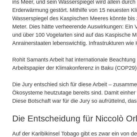
ins Meer, und sein Wasserspiegel wird allein durc
Erderwärmung gestört. Mithilfe von 15 neuesten K
Wasserspiegel des Kaspischen Meeres könnte bis z
Meter. Dies hätte verheerende Auswirkungen: Ein 
und über 100 Vogelarten sind auf das Kaspische Me
Anrainerstaaten lebenswichtig. Infrastrukturen wie
Rohit Samants Arbeit hat internationale Beachtun
Arbeitspapier der Klimakonferenz in Baku (COP29)
Die Jury entschied sich für diese Arbeit – zusamme
Ökosysteme heutzutage bereits sind. Damit einher 
Diese Botschaft war für die Jury so aufrüttelnd, d
Die Entscheidung für Niccolò Or
Auf der Karibikinsel Tobago gibt es zwar ein von 